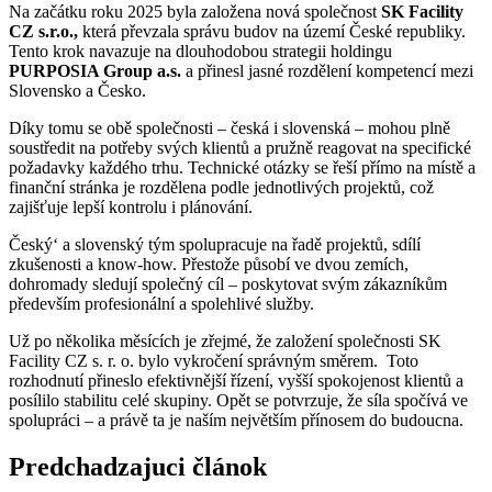
Na začátku roku 2025 byla založena nová společnost
SK Facility
CZ s.r.o.,
která převzala správu budov na území České republiky.
Tento krok navazuje na dlouhodobou strategii holdingu
PURPOSIA Group a.s.
a přinesl jasné rozdělení kompetencí mezi
Slovensko a Česko.
Díky tomu se obě společnosti – česká i slovenská – mohou plně
soustředit na potřeby svých klientů a pružně reagovat na specifické
požadavky každého trhu. Technické otázky se řeší přímo na místě a
finanční stránka je rozdělena podle jednotlivých projektů, což
zajišťuje lepší kontrolu i plánování.
Český‘ a slovenský tým spolupracuje na řadě projektů, sdílí
zkušenosti a know-how. Přestože působí ve dvou zemích,
dohromady sledují společný cíl – poskytovat svým zákazníkům
především profesionální a spolehlivé služby.
Už po několika měsících je zřejmé, že založení společnosti SK
Facility CZ s. r. o. bylo vykročení správným směrem. Toto
rozhodnutí přineslo efektivnější řízení, vyšší spokojenost klientů a
posílilo stabilitu celé skupiny. Opět se potvrzuje, že síla spočívá ve
spolupráci – a právě ta je naším největším přínosem do budoucna.
Predchadzajuci článok