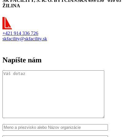
SK FACILITY, S. R. O. BYTČIANSKA 499/130 010 03
ŽILINA
+421 914 336 726
skfacility@skfacility.sk
Napíšte nám