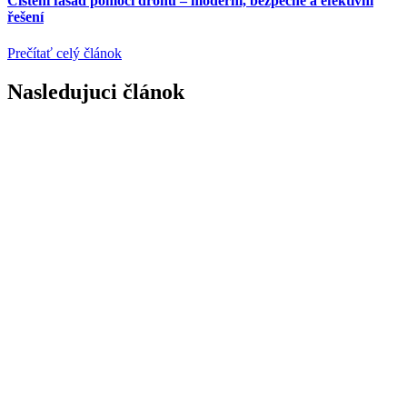
Čištění fasád pomocí dronů – moderní, bezpečné a efektivní
řešení
Prečítať celý článok
Nasledujuci článok