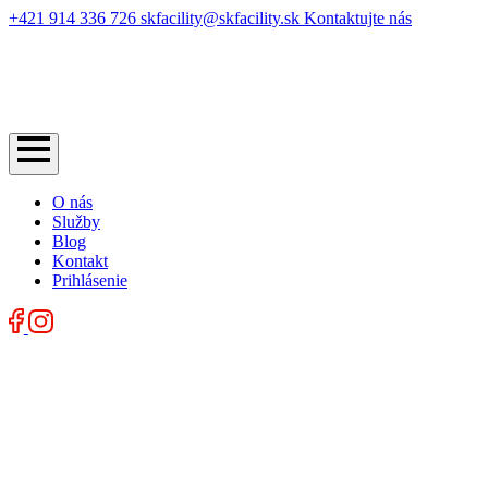
+421 914 336 726
skfacility@skfacility.sk
Kontaktujte nás
O nás
Služby
Blog
Kontakt
Prihlásenie