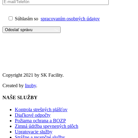
Súhlasím so
spracovaním osobných údajov
Odoslať správu
Copyright 2021 by SK Facility.
Created by
Inoby
.
NAŠE SLUŽBY
Kontrola strešných plášťov
Diaľkové odpočty
Požiarna ochrana a BOZP
Zimná údržba spevnených plôch
Upratovacie služby
Strážne a recepčné služby